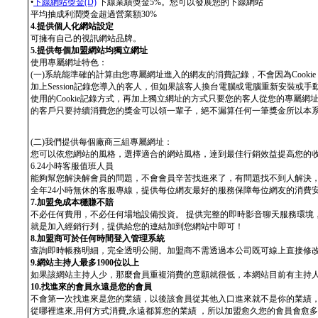
•
下線網站獎金(D)
下線業績獎金5%。您可以發展您的下線網站
平均抽成利潤獎金超過營業額30%
4.提供個人化網站設定
可擁有自己的視訊網站品牌。
5.提供每個加盟網站均獨立網址
使用專屬網址特色：
(一)系統能準確的計算由您專屬網址進入的網友的消費記錄，不會因為Cookie or
加上Session記錄您導入的客人，但如果該客人換台電腦或電腦重新安裝或手
使用的Cookie記錄方式，再加上獨立網址的方式只要您的客人從您的專屬
的客戶只要持續消費您的獎金可以領一輩子，絕不漏算任何一筆獎金所以本
(二)我們提供每個廠商三組專屬網址：
您可以依您網站的風格，選擇適合的網站風格，達到最佳行銷效益提高您的
6.24小時客服值班人員
能夠幫您解決解會員的問題，不會會員辛苦找進來了，有問題找不到人解決，
全年24小時無休的客服專線，提供每位網友最好的服務保障每位網友的消費
7.加盟免成本穩賺不賠
不必任何費用，不必任何場地設備投資。 提供完整的即時影音聊天服務環境
就是加入經銷行列，提供給您的連結加到您網站中即可！
8.加盟商可於任何時間登入管理系統
查詢即時帳務明細，完全透明公開。加盟商不需透過本公司既可線上直接修
9.網站主持人最多1900位以上
如果該網站主持人少，那麼會員重複消費的意願就很低，本網站目前有主持人
10.找進來的會員永遠是您的會員
不會第一次找進來是您的業績，以後該會員從其他入口進來就不是你的業績
從哪裡進來,用何方式消費,永遠都算您的業績 ，所以加盟愈久您的會員會愈