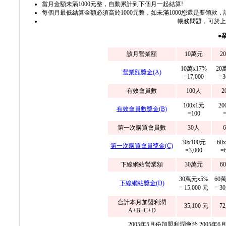
當月金額未滿1000元整，自動累計到下個月一起結算!
每個月最低結算金額必須高於1000元整，如未滿1000您還是要領款
帳務問題，可於上班時
●
該月營業額
10萬元
2
10萬x17%
20
營業額獎金(A)
=17,000
=3
有效會員數
100人
2
100x1元
20
有效會員數獎金(B)
=100
=
第一次購買會員數
30人
30x100元
60
第一次購買會員獎金(C)
=3,000
=
下線網站營業額
30萬元
6
30萬元x5%
60
下線網站獎金(D)
= 15,000 元
= 3
合計本月加盟利潤
35,100 元
72
A+B+C+D
2005年5月份加盟利潤會於 2005