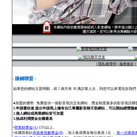
|
隱私權聲明
|
服務條款
|
- 賺錢聯盟 -
如果您的網站主題明顯，或 1 個月有 30 萬訪客人次，則您可以來電告訴
●加盟的優勢 : 免費提供一個影音視訊交友網站，獎金制度最多的影音視訊聯
1.申請最快速 提出申請馬上擁有自己專屬影音聊天室網站，可以開始經營賺
2.個人網站或商業網站皆可加盟
3.抽成利潤獎金全國最高
•
營業額獎金(A)
15%以上。
•全國首創以
有效會員數獎金(B)
，加入會員獎金每位會員 1元 ，
第一次購買會